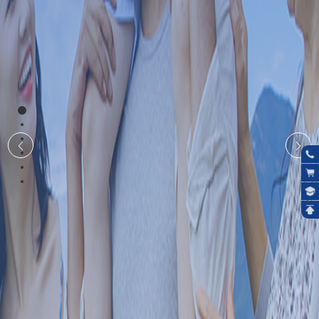
section1
section2
section3


section4
section5
footer