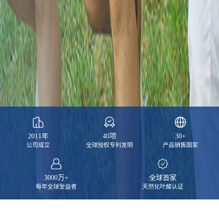
2011
年
40
项
30
+
公司成立
全球授权专利发明
产品销售国家
3000
万+
全球首家
每年全球受益者
天然化叶酸认证