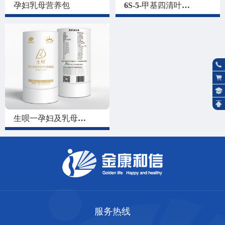
孕妇乳母营养包
6S-5-甲基四清叶酸
钙多维营养粉
生呗一孕妇及乳母营
养补充食品
服务热线