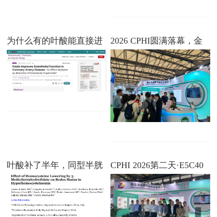
为什么有的叶酸能直接进
2026 CPHI圆满落幕，金
血管？一项被忽视的内皮
康和信叶源酸绽放光芒
功能独立通路
叶酸补了半年，同型半胱
CPHI 2026第二天·E5C40
氨酸没降？问题可能就卡
金康和信叶源酸精彩继续
在这一步