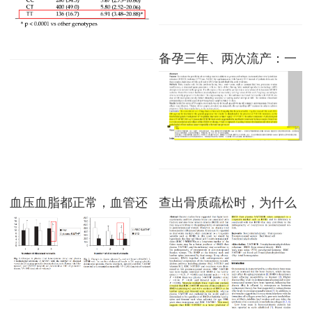
节：同型半胱氨酸偏高，
不一定只是“叶酸没补够”
备孕三年、两次流产：一
份基因检测揭开“补了≠用
上”的叶酸代谢真相
血压血脂都正常，血管还
查出骨质疏松时，为什么
是出问题了？红细胞叶酸
医生会问你补没补过这种
可以查一查！
叶酸？