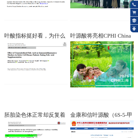
叶酸指标挺好看，为什么
叶源酸将亮相CPHI China
炎症还下不去？问题可能
2026：天然化认证活性叶
出在未代谢叶酸上
酸，已获批用于辅食营养
补充品
胚胎染色体正常却反复着
金康和信叶源酸（6S-5-甲
床失败：父母的这项基因
基四氢叶酸钙）获批婴幼
突变或是关键？
儿辅食营养补充品应用