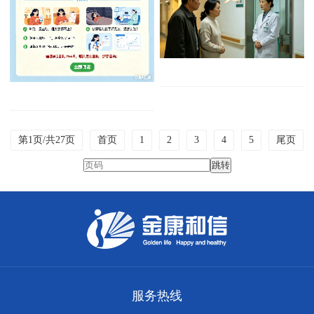
的真相
第1页/共27页
首页
1
2
3
4
5
尾页
服务热线