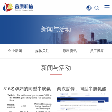
新闻与活动
企业新闻
媒体关注
原料资讯
员工风采
新闻与活动
816名孕妇的同型半胱氨
两次胎停、同型半胱氨酸
酸数据，提示常规叶酸补
14.6：该问的也许是叶
充里一个容易漏看的环
酸"形式"而非"剂量"