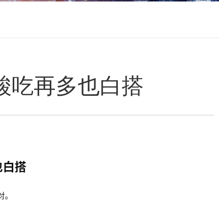
叶酸吃再多也白搭
也白搭
对。