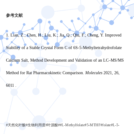
参考文献
1. Lian, Z.; Chen, H.; Liu, K.; Jia, Q.; Qiu, F.; Cheng, Y. Improved
Stability of a Stable Crystal Form C of 6S-5-Methyltetrahydrofolate
Calcium Salt, Method Development and Validation of an LC–MS/MS
Method for Rat Pharmacokinetic Comparison.
Molecules
2021, 26,
6011 .
#天然化叶酸#生物利用度#叶源酸#
#L-Methylfolate#5-MTHF#folate#
L-5-