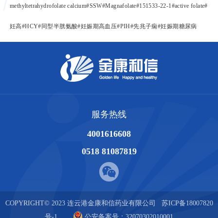
methyltetrahydrofolate calcium#SSW#Magnafolate#151533-22-1#active folate#
妊高
#HCY#
同型半胱氨酸
#
妊娠期高血压
#PIH#
先兆子痫
#
妊娠期糖尿病
服务热线
4001616608
0518 81087819
COPYRIGHT© 2023 连云港金康和信药业有限公司
苏ICP备18007820
号-1
公安备案号：32070302010001