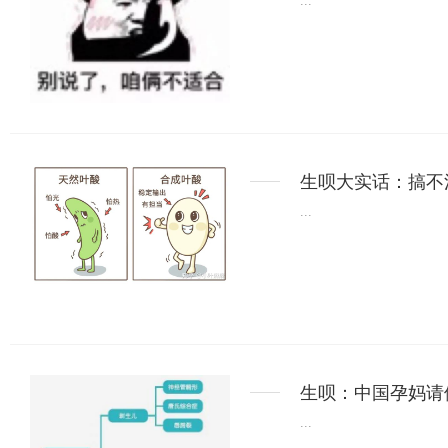
...
生呗大实话：搞不
...
生呗：中国孕妈请
...