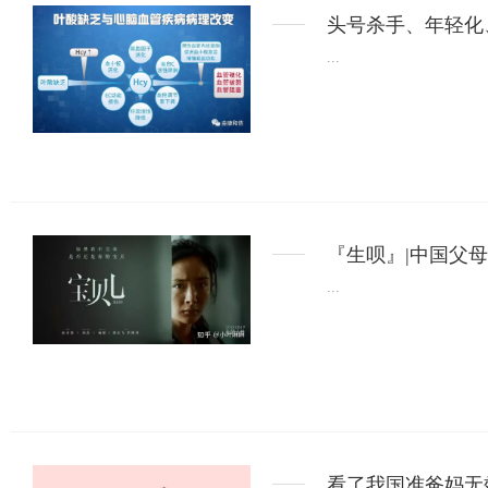
头号杀手、年轻化
...
『生呗』|中国父
...
看了我国准爸妈无